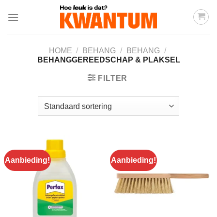
Ga
naar
inhoud
HOME
/
BEHANG
/
BEHANG
/
BEHANGGEREEDSCHAP & PLAKSEL
FILTER
Aanbieding!
Aanbieding!