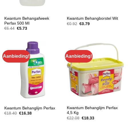
BEHANG
BEHANG
Kwantum Behangafweek
Kwantum Behangborstel Wit
Perfax 500 Ml
Oorspronkelijke
Huidige
€
0.92
€
0.79
prijs
prijs
Oorspronkelijke
Huidige
€
6.44
€
5.73
was:
is:
prijs
prijs
€0.92.
€0.79.
was:
is:
€6.44.
€5.73.
Aanbieding!
Aanbieding!
BEHANG
BEHANG
Kwantum Behanglijm Perfax
Kwantum Behanglijm Perfax
4,5 Kg
Oorspronkelijke
Huidige
€
18.40
€
16.38
prijs
prijs
Oorspronkelijke
Huidige
€
22.08
€
18.33
was:
is:
prijs
prijs
€18.40.
€16.38.
was:
is: