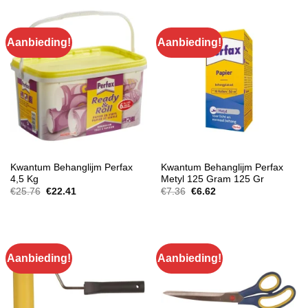
€22.08.
€18.33.
Aanbieding!
Aanbieding!
BEHANG
BEHANG
Kwantum Behanglijm Perfax
Kwantum Behanglijm Perfax
4,5 Kg
Metyl 125 Gram 125 Gr
Oorspronkelijke
Huidige
Oorspronkelijke
Huidige
€
25.76
€
22.41
€
7.36
€
6.62
prijs
prijs
prijs
prijs
was:
is:
was:
is:
€25.76.
€22.41.
€7.36.
€6.62.
Aanbieding!
Aanbieding!