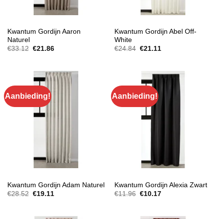
GORDIJNEN
GORDIJNEN
Kwantum Gordijn Aaron
Kwantum Gordijn Abel Off-
Naturel
White
Oorspronkelijke
Huidige
Oorspronkelijke
Huidige
€
33.12
€
21.86
€
24.84
€
21.11
prijs
prijs
prijs
prijs
was:
is:
was:
is:
€33.12.
€21.86.
€24.84.
€21.11.
Aanbieding!
Aanbieding!
GORDIJNEN
GORDIJNEN
Kwantum Gordijn Adam Naturel
Kwantum Gordijn Alexia Zwart
Oorspronkelijke
Huidige
Oorspronkelijke
Huidige
€
28.52
€
19.11
€
11.96
€
10.17
prijs
prijs
prijs
prijs
was:
is:
was:
is:
€28.52.
€19.11.
€11.96.
€10.17.