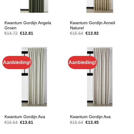
GORDIJNEN
GORDIJNEN
Kwantum Gordijn Angela
Kwantum Gordijn Anneli
Groen
Naturel
Oorspronkelijke
Huidige
Oorspronkelijke
Huidige
€
14.72
€
12.81
€
15.64
€
13.92
prijs
prijs
prijs
prijs
was:
is:
was:
is:
€14.72.
€12.81.
€15.64.
€13.92.
Aanbieding!
Aanbieding!
GORDIJNEN
GORDIJNEN
Kwantum Gordijn Ava
Kwantum Gordijn Ava
Oorspronkelijke
Huidige
Oorspronkelijke
Huidige
€
15.64
€
13.61
€
15.64
€
13.45
prijs
prijs
prijs
prijs
was:
is:
was:
is:
€15.64.
€13.61.
€15.64.
€13.45.