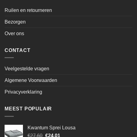
Ruilen en retourneren
Bezorgen
Over ons
CONTACT
Veelgestelde vragen
Algemene Voorwaarden
Privacyverklaring
MEEST POPULAIR
Kwantum Sprei Lousa
Oorspronkelijke
Huidige
€
27.60
€
24.01