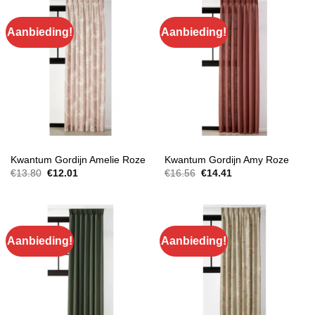
Aanbieding!
Aanbieding!
GORDIJNEN
GORDIJNEN
Kwantum Gordijn Amelie Roze
Kwantum Gordijn Amy Roze
Oorspronkelijke
Huidige
Oorspronkelijke
Huidige
€
13.80
€
12.01
€
16.56
€
14.41
prijs
prijs
prijs
prijs
was:
is:
was:
is:
€13.80.
€12.01.
€16.56.
€14.41.
Aanbieding!
Aanbieding!