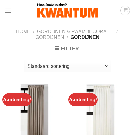
Ga
naar
inhoud
HOME
/
GORDIJNEN & RAAMDECORATIE
/
GORDIJNEN
/
GORDIJNEN
FILTER
Aanbieding!
Aanbieding!