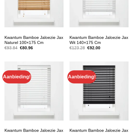
GORDIJNEN & RAAMDECORATIE
GORDIJNEN & RAAMDECORATIE
Kwantum Bamboe Jaloezie Jax
Kwantum Bamboe Jaloezie Jax
Naturel 100×175 Cm
Wit 140×175 Cm
Oorspronkelijke
Huidige
Oorspronkelijke
Huidige
€
93.84
€
80.96
€
123.28
€
92.00
prijs
prijs
prijs
prijs
was:
is:
was:
is:
€93.84.
€80.96.
€123.28.
€92.00.
Aanbieding!
Aanbieding!
GORDIJNEN & RAAMDECORATIE
GORDIJNEN & RAAMDECORATIE
Kwantum Bamboe Jaloezie Jax
Kwantum Bamboe Jaloezie Jax