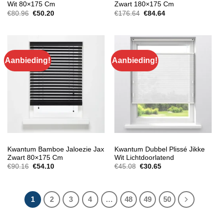
Wit 80×175 Cm
Zwart 180×175 Cm
Oorspronkelijke
Huidige
Oorspronkelijke
Huidige
€
80.96
€
50.20
€
176.64
€
84.64
prijs
prijs
prijs
prijs
was:
is:
was:
is:
€80.96.
€50.20.
€176.64.
€84.64.
Aanbieding!
Aanbieding!
GORDIJNEN & RAAMDECORATIE
GORDIJNEN & RAAMDECORATIE
Kwantum Bamboe Jaloezie Jax
Kwantum Dubbel Plissé Jikke
Zwart 80×175 Cm
Wit Lichtdoorlatend
Oorspronkelijke
Huidige
Oorspronkelijke
Huidige
€
90.16
€
54.10
€
45.08
€
30.65
prijs
prijs
prijs
prijs
was:
is:
was:
is:
€90.16.
€54.10.
€45.08.
€30.65.
1
2
3
4
…
48
49
50