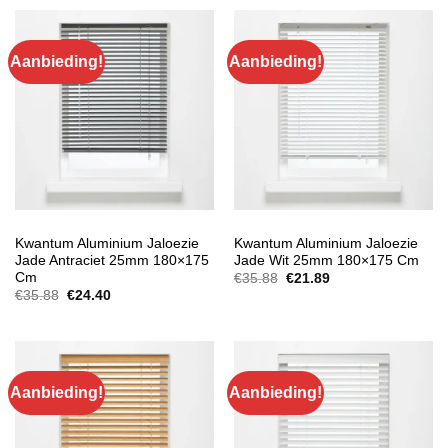
€34.04.
€22.13.
€34.04.
€21.79.
Aanbieding!
Aanbieding!
GORDIJNEN & RAAMDECORATIE
GORDIJNEN & RAAMDECORATIE
Kwantum Aluminium Jaloezie
Kwantum Aluminium Jaloezie
Jade Antraciet 25mm 180×175
Jade Wit 25mm 180×175 Cm
Cm
Oorspronkelijke
Huidige
€
35.88
€
21.89
prijs
prijs
Oorspronkelijke
Huidige
€
35.88
€
24.40
was:
is:
prijs
prijs
€35.88.
€21.89.
was:
is:
€35.88.
€24.40.
Aanbieding!
Aanbieding!