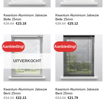
ALUMINIUM JALOEZIEËN
ALUMINIUM JALOEZIEËN
Kwantum Aluminium Jaloezie
Kwantum Aluminium Jaloezie
Belle 25mm
Belle 25mm
Oorspronkelijke
Huidige
Oorspronkelijke
Huidige
€
38.64
€
23.18
€
38.64
€
25.12
prijs
prijs
prijs
prijs
was:
is:
was:
is:
€38.64.
€23.18.
€38.64.
€25.12.
Aanbieding!
Aanbieding!
UITVERKOCHT
ALUMINIUM JALOEZIEËN
ALUMINIUM JALOEZIEËN
Kwantum Aluminium Jaloezie
Kwantum Aluminium Jaloezie
Bent 25mm
Bent 25mm
Oorspronkelijke
Huidige
Oorspronkelijke
Huidige
€
34.04
€
22.13
€
34.04
€
21.79
prijs
prijs
prijs
prijs
was:
is:
was:
is: