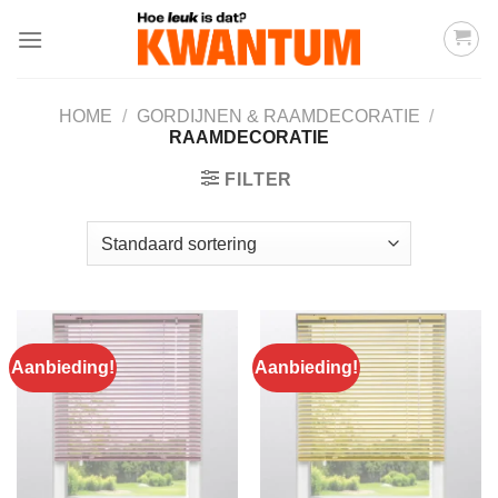
Ga
naar
inhoud
HOME
/
GORDIJNEN & RAAMDECORATIE
/
RAAMDECORATIE
FILTER
Aanbieding!
Aanbieding!