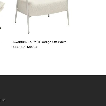
FAUTEUILS
e
Kwantum Fauteuil Rodigo Off-White
Oorspronkelijke
Huidige
€
143.52
€
84.64
prijs
prijs
was:
is:
€143.52.
€84.64.
usa
lijke
dige