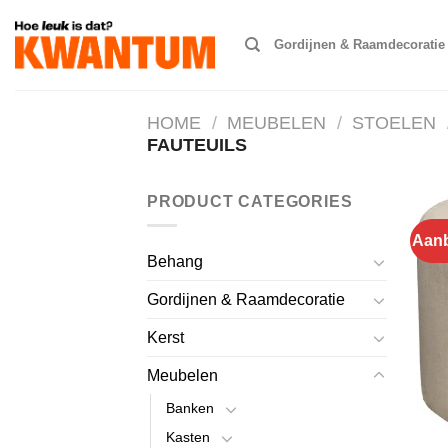
Ga
naar
Gordijnen & Raamdecoratie
inhoud
HOME
/
MEUBELEN
/
STOELEN
FAUTEUILS
PRODUCT CATEGORIES
Aanb
Behang
Gordijnen & Raamdecoratie
Kerst
Meubelen
Banken
Kasten