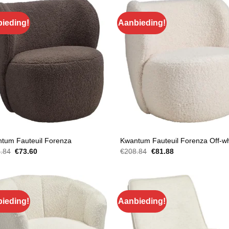
ieding!
Aanbieding!
EUILS
FAUTEUILS
tum Fauteuil Forenza
Kwantum Fauteuil Forenza Off-wh
Oorspronkelijke
Huidige
Oorspronkelijke
Huidige
.84
€
73.60
€
208.84
€
81.88
prijs
prijs
prijs
prijs
was:
is:
was:
is:
€208.84.
€73.60.
€208.84.
€81.88.
ieding!
Aanbieding!