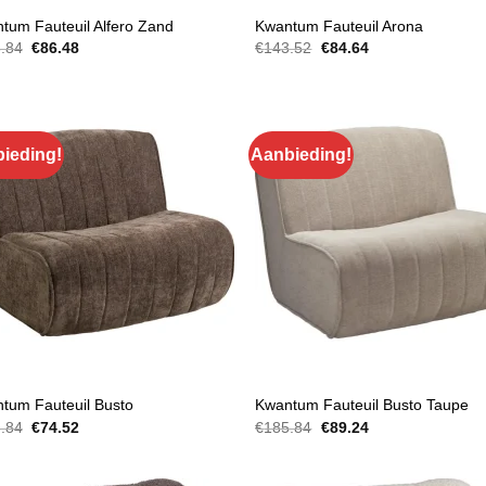
EUILS
FAUTEUILS
tum Fauteuil Alfero Zand
Kwantum Fauteuil Arona
Oorspronkelijke
Huidige
Oorspronkelijke
Huidige
.84
€
86.48
€
143.52
€
84.64
prijs
prijs
prijs
prijs
was:
is:
was:
is:
€185.84.
€86.48.
€143.52.
€84.64.
ieding!
Aanbieding!
EUILS
FAUTEUILS
tum Fauteuil Busto
Kwantum Fauteuil Busto Taupe
Oorspronkelijke
Huidige
Oorspronkelijke
Huidige
.84
€
74.52
€
185.84
€
89.24
prijs
prijs
prijs
prijs
was:
is:
was:
is:
€185.84.
€74.52.
€185.84.
€89.24.