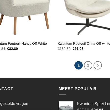
EUILS
FAUTEUILS
tum Fauteuil Nancy Off-White
Kwantum Fauteuil Onna Off-whit
Oorspronkelijke
Huidige
Oorspronkelijke
Huidige
.84
€
82.80
€
180.32
€
91.08
prijs
prijs
prijs
prijs
was:
is:
was:
is:
€185.84.
€82.80.
€180.32.
€91.08.
1
2
NTACT
MEEST POPULAIR
gestelde vragen
Kwantum Sprei Lo
Oorspronke
Hui