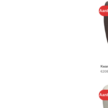
Aanb
FAUT
Kwan
€
208
Aanb