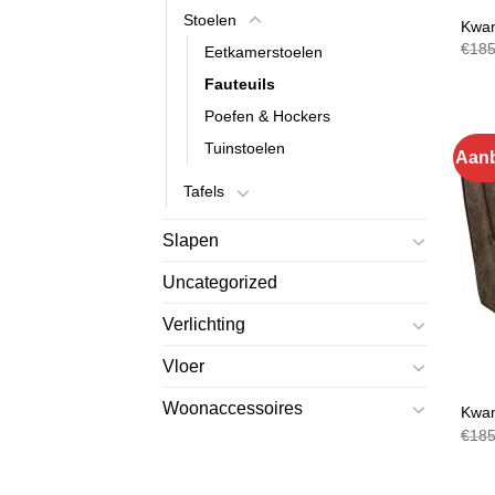
FAUT
Stoelen
Kwan
€
185
Eetkamerstoelen
Fauteuils
Poefen & Hockers
Tuinstoelen
Aanb
Tafels
Slapen
Uncategorized
Verlichting
Vloer
FAUT
Woonaccessoires
Kwan
€
185