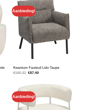
Aanbieding!
FAUTEUILS
ite
Kwantum Fauteuil Lido Taupe
Oorspronkelijke
Huidige
€
180.32
€
87.40
prijs
prijs
was:
is:
€180.32.
€87.40.
Aanbieding!