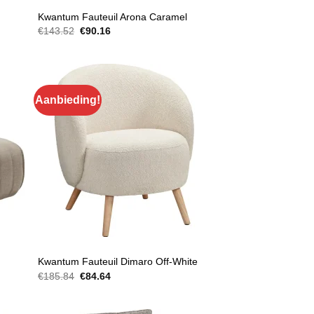
FAUTEUILS
Kwantum Fauteuil Arona Caramel
Oorspronkelijke
Huidige
€
143.52
€
90.16
prijs
prijs
was:
is:
€143.52.
€90.16.
Aanbieding!
FAUTEUILS
Kwantum Fauteuil Dimaro Off-White
Oorspronkelijke
Huidige
€
185.84
€
84.64
prijs
prijs
was:
is:
€185.84.
€84.64.