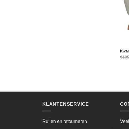
FAUT
Kwan
€
185
KLANTENSERVICE
CO
Ruilen en retourneren
Veel