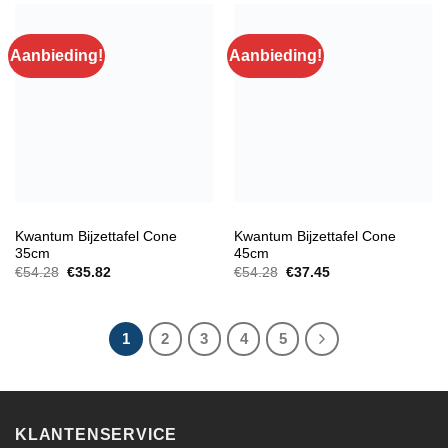
Aanbieding!
Aanbieding!
BIJZETTAFELS
BIJZETTAFELS
Kwantum Bijzettafel Cone
Kwantum Bijzettafel Cone
35cm
45cm
Oorspronkelijke
Huidige
Oorspronkelijke
Huidige
€
54.28
€
35.82
€
54.28
€
37.45
prijs
prijs
prijs
prijs
was:
is:
was:
is:
€54.28.
€35.82.
€54.28.
€37.45.
1
2
3
4
5
KLANTENSERVICE