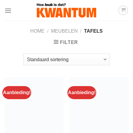
Ga
naar
inhoud
HOME
/
MEUBELEN
/
TAFELS
FILTER
Aanbieding!
Aanbieding!