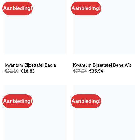
Aanbieding!
Aanbieding!
BIJZETTAFELS
BIJZETTAFELS
Kwantum Bijzettafel Badia
Kwantum Bijzettafel Bene Wit
Oorspronkelijke
Huidige
Oorspronkelijke
Huidige
€
21.16
€
18.83
€
57.04
€
35.94
prijs
prijs
prijs
prijs
was:
is:
was:
is:
€21.16.
€18.83.
€57.04.
€35.94.
Aanbieding!
Aanbieding!