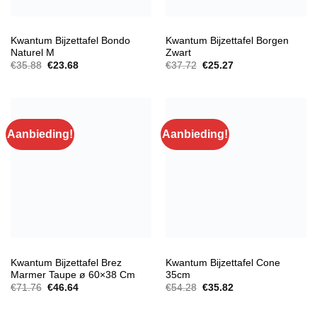
BIJZETTAFELS
BIJZETTAFELS
Kwantum Bijzettafel Bondo
Kwantum Bijzettafel Borgen
Naturel M
Zwart
Oorspronkelijke
Huidige
Oorspronkelijke
Huidige
€
35.88
€
23.68
€
37.72
€
25.27
prijs
prijs
prijs
prijs
was:
is:
was:
is:
€35.88.
€23.68.
€37.72.
€25.27.
Aanbieding!
Aanbieding!
BIJZETTAFELS
BIJZETTAFELS
Kwantum Bijzettafel Brez
Kwantum Bijzettafel Cone
Marmer Taupe ø 60×38 Cm
35cm
Oorspronkelijke
Huidige
Oorspronkelijke
Huidige
€
71.76
€
46.64
€
54.28
€
35.82
prijs
prijs
prijs
prijs
was:
is:
was:
is:
€71.76.
€46.64.
€54.28.
€35.82.