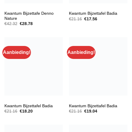
BIJZETTAFELS
BIJZETTAFELS
Kwantum Bijzettafe Denno
Kwantum Bijzettafel Badia
Nature
Oorspronkelijke
Huidige
€
21.16
€
17.56
prijs
prijs
Oorspronkelijke
Huidige
€
42.32
€
28.78
was:
is:
prijs
prijs
€21.16.
€17.56.
was:
is:
€42.32.
€28.78.
Aanbieding!
Aanbieding!
BIJZETTAFELS
BIJZETTAFELS
Kwantum Bijzettafel Badia
Kwantum Bijzettafel Badia
Oorspronkelijke
Huidige
Oorspronkelijke
Huidige
€
21.16
€
18.20
€
21.16
€
19.04
prijs
prijs
prijs
prijs
was:
is:
was:
is:
€21.16.
€18.20.
€21.16.
€19.04.