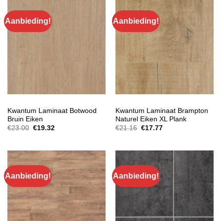
Aanbieding!
Aanbieding!
EXTRA BREED LAMINAAT
EXTRA BREED LAMINAAT
Kwantum Laminaat Botwood
Kwantum Laminaat Brampton
Bruin Eiken
Naturel Eiken XL Plank
Oorspronkelijke
Huidige
Oorspronkelijke
Huidige
€
23.00
€
19.32
€
21.16
€
17.77
prijs
prijs
prijs
prijs
was:
is:
was:
is:
€23.00.
€19.32.
€21.16.
€17.77.
Aanbieding!
Aanbieding!