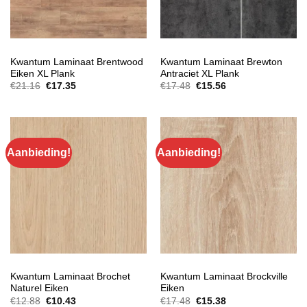
EXTRA BREED LAMINAAT
EXTRA BREED LAMINAAT
Kwantum Laminaat Brentwood
Kwantum Laminaat Brewton
Eiken XL Plank
Antraciet XL Plank
Oorspronkelijke
Huidige
Oorspronkelijke
Huidige
€
21.16
€
17.35
€
17.48
€
15.56
prijs
prijs
prijs
prijs
was:
is:
was:
is:
€21.16.
€17.35.
€17.48.
€15.56.
Aanbieding!
Aanbieding!
EXTRA BREED LAMINAAT
EXTRA BREED LAMINAAT
Kwantum Laminaat Brochet
Kwantum Laminaat Brockville
Naturel Eiken
Eiken
Oorspronkelijke
Huidige
Oorspronkelijke
Huidige
€
12.88
€
10.43
€
17.48
€
15.38