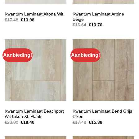
HOUTLOOK LAMINAAT
HOUTLOOK LAMINAAT
Kwantum Laminaat Arpine
Kwantum Laminaat Altona Wit
Beige
Oorspronkelijke
Huidige
€
17.48
€
13.98
prijs
prijs
Oorspronkelijke
Huidige
€
15.64
€
13.76
was:
is:
prijs
prijs
€17.48.
€13.98.
was:
is:
€15.64.
€13.76.
Aanbieding!
Aanbieding!
EXTRA BREED LAMINAAT
EXTRA BREED LAMINAAT
Kwantum Laminaat Beachport
Kwantum Laminaat Bend Grijs
Wit Eiken XL Plank
Eiken
Oorspronkelijke
Huidige
Oorspronkelijke
Huidige
€
23.00
€
18.40
€
17.48
€
15.38
prijs
prijs
prijs
prijs
was:
is:
was:
is:
€23.00.
€18.40.
€17.48.
€15.38.