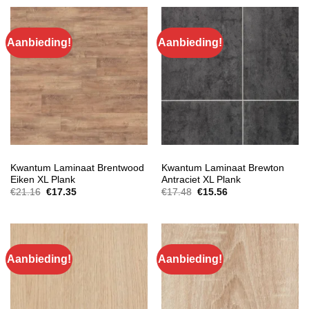
€23.00.
€19.32.
€21.16.
€17.77.
Aanbieding!
Aanbieding!
EXTRA BREED LAMINAAT
EXTRA BREED LAMINAAT
Kwantum Laminaat Brentwood
Kwantum Laminaat Brewton
Eiken XL Plank
Antraciet XL Plank
Oorspronkelijke
Huidige
Oorspronkelijke
Huidige
€
21.16
€
17.35
€
17.48
€
15.56
prijs
prijs
prijs
prijs
was:
is:
was:
is:
€21.16.
€17.35.
€17.48.
€15.56.
Aanbieding!
Aanbieding!