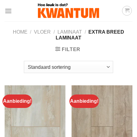
Ga
naar
inhoud
HOME
/
VLOER
/
LAMINAAT
/
EXTRA BREED
LAMINAAT
FILTER
Aanbieding!
Aanbieding!