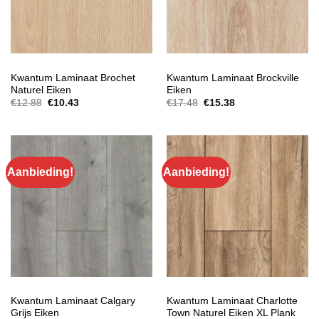
EXTRA BREED LAMINAAT
EXTRA BREED LAMINAAT
Kwantum Laminaat Brochet
Kwantum Laminaat Brockville
Naturel Eiken
Eiken
Oorspronkelijke
Huidige
Oorspronkelijke
Huidige
€
12.88
€
10.43
€
17.48
€
15.38
prijs
prijs
prijs
prijs
was:
is:
was:
is:
€12.88.
€10.43.
€17.48.
€15.38.
Aanbieding!
Aanbieding!
EXTRA BREED LAMINAAT
EXTRA BREED LAMINAAT
Kwantum Laminaat Calgary
Kwantum Laminaat Charlotte
Grijs Eiken
Town Naturel Eiken XL Plank