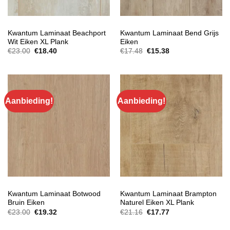
EXTRA BREED LAMINAAT
EXTRA BREED LAMINAAT
Kwantum Laminaat Beachport
Kwantum Laminaat Bend Grijs
Wit Eiken XL Plank
Eiken
Oorspronkelijke
Huidige
Oorspronkelijke
Huidige
€
23.00
€
18.40
€
17.48
€
15.38
prijs
prijs
prijs
prijs
was:
is:
was:
is:
€23.00.
€18.40.
€17.48.
€15.38.
Aanbieding!
Aanbieding!
EXTRA BREED LAMINAAT
EXTRA BREED LAMINAAT
Kwantum Laminaat Botwood
Kwantum Laminaat Brampton
Bruin Eiken
Naturel Eiken XL Plank
Oorspronkelijke
Huidige
Oorspronkelijke
Huidige
€
23.00
€
19.32
€
21.16
€
17.77
prijs
prijs
prijs
prijs
was:
is:
was:
is: