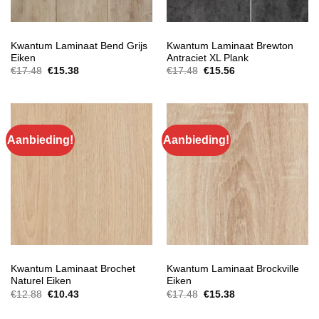
EXTRA BREED LAMINAAT
EXTRA BREED LAMINAAT
Kwantum Laminaat Bend Grijs
Kwantum Laminaat Brewton
Eiken
Antraciet XL Plank
Oorspronkelijke
Huidige
Oorspronkelijke
Huidige
€
17.48
€
15.38
€
17.48
€
15.56
prijs
prijs
prijs
prijs
was:
is:
was:
is:
€17.48.
€15.38.
€17.48.
€15.56.
Aanbieding!
Aanbieding!
EXTRA BREED LAMINAAT
EXTRA BREED LAMINAAT
Kwantum Laminaat Brochet
Kwantum Laminaat Brockville
Naturel Eiken
Eiken
Oorspronkelijke
Huidige
Oorspronkelijke
Huidige
€
12.88
€
10.43
€
17.48
€
15.38
prijs
prijs
prijs
prijs
was:
is:
was:
is: