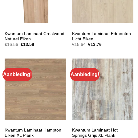
EXTRA BREED LAMINAAT
EXTRA BREED LAMINAAT
Kwantum Laminaat Crestwood
Kwantum Laminaat Edmonton
Naturel Eiken
Licht Eiken
Oorspronkelijke
Huidige
Oorspronkelijke
Huidige
€
16.56
€
13.58
€
15.64
€
13.76
prijs
prijs
prijs
prijs
was:
is:
was:
is:
€16.56.
€13.58.
€15.64.
€13.76.
Aanbieding!
Aanbieding!
EXTRA BREED LAMINAAT
EXTRA BREED LAMINAAT
Kwantum Laminaat Hampton
Kwantum Laminaat Hot
Eiken XL Plank
Springs Grijs XL Plank