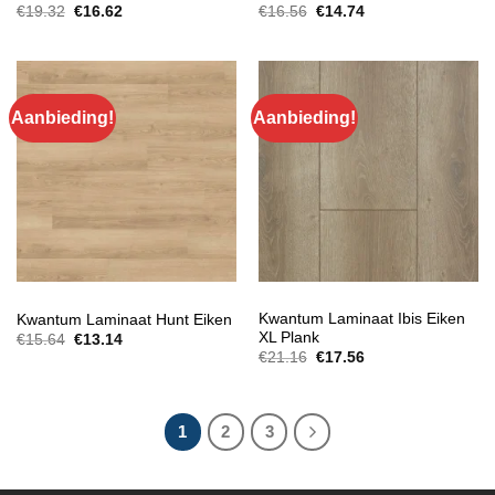
Oorspronkelijke
Huidige
Oorspronkelijke
Huidige
€
19.32
€
16.62
€
16.56
€
14.74
prijs
prijs
prijs
prijs
was:
is:
was:
is:
€19.32.
€16.62.
€16.56.
€14.74.
Aanbieding!
Aanbieding!
EXTRA BREED LAMINAAT
EXTRA BREED LAMINAAT
Kwantum Laminaat Ibis Eiken
Kwantum Laminaat Hunt Eiken
XL Plank
Oorspronkelijke
Huidige
€
15.64
€
13.14
prijs
prijs
Oorspronkelijke
Huidige
€
21.16
€
17.56
was:
is:
prijs
prijs
€15.64.
€13.14.
was:
is:
€21.16.
€17.56.
1
2
3