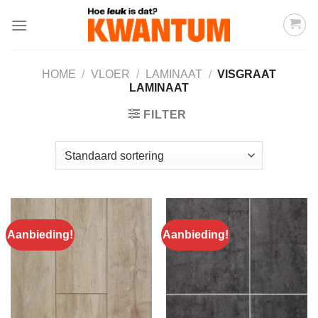
Ga
naar
inhoud
HOME
/
VLOER
/
LAMINAAT
/
VISGRAAT
LAMINAAT
FILTER
Aanbieding!
Aanbieding!