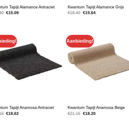
EN EN TRAPBEKLEDING
MATTEN EN TRAPBEKLEDING
tum Tapijt Alamance Antraciet
Kwantum Tapijt Alamance Grijs
Oorspronkelijke
Huidige
Oorspronkelijke
Huidige
40
€
15.09
€
18.40
€
15.64
prijs
prijs
prijs
prijs
was:
is:
was:
is:
€18.40.
€15.09.
€18.40.
€15.64.
ieding!
Aanbieding!
EN EN TRAPBEKLEDING
MATTEN EN TRAPBEKLEDING
tum Tapijt Anamosa Antraciet
Kwantum Tapijt Anamosa Beige
Oorspronkelijke
Huidige
Oorspronkelijke
Huidige
16
€
18.62
€
21.16
€
18.20
prijs
prijs
prijs
prijs
was:
is:
was:
is:
€21.16.
€18.62.
€21.16.
€18.20.