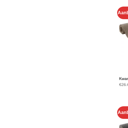
Aanb
TAPI
Kwan
€
26.
Aanb