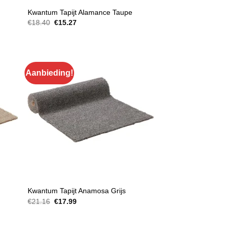
MATTEN EN TRAPBEKLEDING
Kwantum Tapijt Alamance Taupe
Oorspronkelijke
Huidige
€
18.40
€
15.27
prijs
prijs
was:
is:
€18.40.
€15.27.
Aanbieding!
MATTEN EN TRAPBEKLEDING
Kwantum Tapijt Anamosa Grijs
Oorspronkelijke
Huidige
€
21.16
€
17.99
prijs
prijs
was:
is:
€21.16.
€17.99.