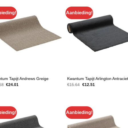
ieding!
Aanbieding!
JT
MATTEN EN TRAPBEKLEDING
tum Tapijt Andrews Greige
Kwantum Tapijt Arlington Antracie
Oorspronkelijke
Huidige
Oorspronkelijke
Huidige
68
€
24.01
€
15.64
€
12.51
prijs
prijs
prijs
prijs
was:
is:
was:
is:
€26.68.
€24.01.
€15.64.
€12.51.
ieding!
Aanbieding!