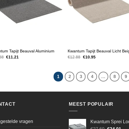
JT
TAPIJT
tum Tapijt Beauval Aluminium
Kwantum Tapijt Beauval Licht Bei
Oorspronkelijke
Huidige
Oorspronkelijke
Huidige
88
€
11.21
€
12.88
€
10.95
prijs
prijs
prijs
prijs
was:
is:
was:
is:
€12.88.
€11.21.
€12.88.
€10.95.
1
2
3
4
…
8
9
NTACT
MEEST POPULAIR
gestelde vragen
Kwantum Sprei Lo
Oorspronke
Hui