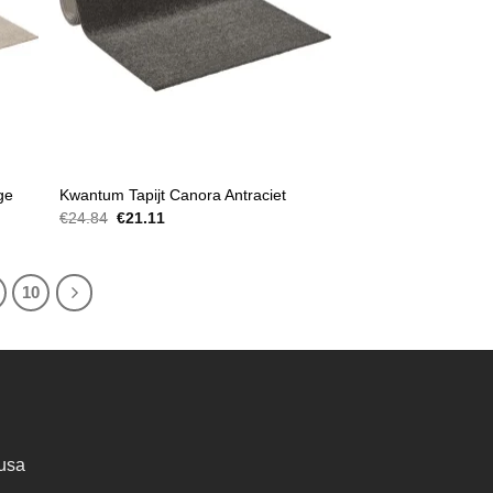
TAPIJT
ge
Kwantum Tapijt Canora Antraciet
Oorspronkelijke
Huidige
€
24.84
€
21.11
prijs
prijs
was:
is:
€24.84.
€21.11.
10
usa
lijke
dige