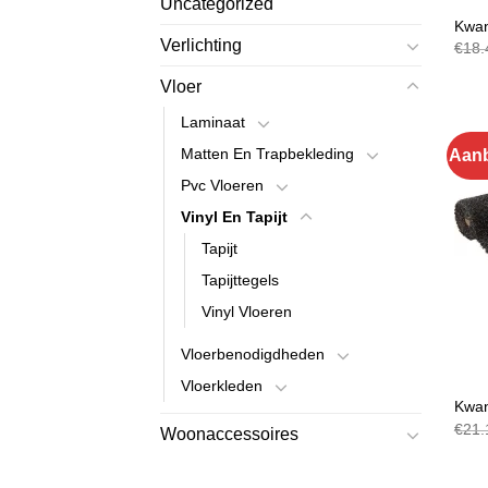
Uncategorized
MATT
Kwan
Verlichting
€
18.
Vloer
Laminaat
Matten En Trapbekleding
Aanb
Pvc Vloeren
Vinyl En Tapijt
Tapijt
Tapijttegels
Vinyl Vloeren
Vloerbenodigdheden
Vloerkleden
MATT
Kwan
€
21.
Woonaccessoires