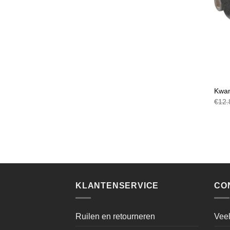
TAPI
Kwan
€
12.
KLANTENSERVICE
CO
Ruilen en retourneren
Veel