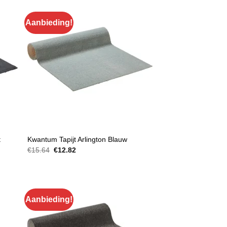
Aanbieding!
MATTEN EN TRAPBEKLEDING
t
Kwantum Tapijt Arlington Blauw
Oorspronkelijke
Huidige
€
15.64
€
12.82
prijs
prijs
was:
is:
€15.64.
€12.82.
Aanbieding!