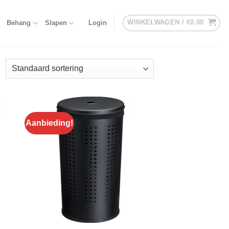
WINKELWAGEN /
€
0.00
Behang
Slapen
Login
Aanbieding!