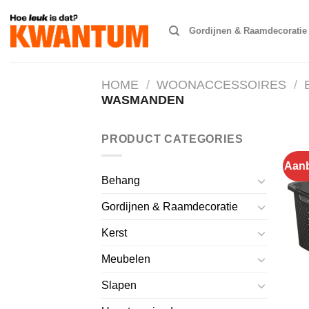
Ga
naar
Gordijnen & Raamdecoratie
inhoud
HOME
/
WOONACCESSOIRES
/
WASMANDEN
PRODUCT CATEGORIES
Aanb
Behang
Gordijnen & Raamdecoratie
Kerst
Meubelen
Slapen