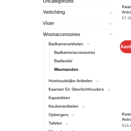
Uncategorized
BADK
Kwan
Antra
Verlichting
€
7.3
Vloer
Woonaccessoires
Badkamerartikelen
Aanb
Badkameraccessoires
Badtextiel
Wasmanden
Huishoudelijke Artikelen
Kaarsen En Sfeerlichthouders
Kapstokken
Keukenartikelen
BADK
Kwan
Opbergers
Antr
Tafelen
€
16.