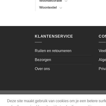
Woondecoratie
Woontextiel
KLANTENSERVICE
CO
Ruilen en retourneren
Veel
Bezorgen
Alg
Over ons
Priv
Deze site maakt gebruik van cookies om je een betere surfe