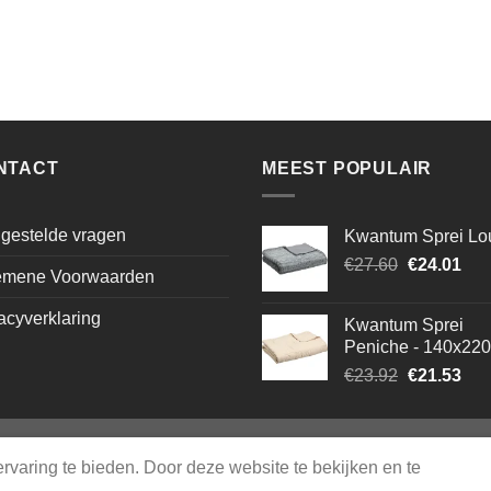
€33.12.
€20.87.
was:
is:
€16.56.
€14.57.
NTACT
MEEST POPULAIR
gestelde vragen
Kwantum Sprei Lo
Oorspronke
Hui
€
27.60
€
24.01
emene Voorwaarden
prijs
prij
was:
is:
acyverklaring
Kwantum Sprei
€27.60.
€24
Peniche - 140x22
Oorspronke
Hui
€
23.92
€
21.53
prijs
prij
was:
is:
€23.92.
€21
rvaring te bieden. Door deze website te bekijken en te