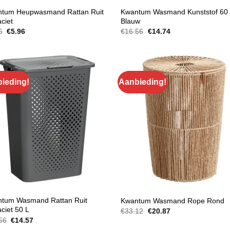
AMERARTIKELEN
BADKAMERARTIKELEN
tum Heupwasmand Rattan Ruit
Kwantum Wasmand Kunststof 60 
ciet
Blauw
Oorspronkelijke
Huidige
Oorspronkelijke
Huidige
6
€
5.96
€
16.56
€
14.74
prijs
prijs
prijs
prijs
was:
is:
was:
is:
€7.36.
€5.96.
€16.56.
€14.74.
ieding!
Aanbieding!
AMERARTIKELEN
BADKAMERARTIKELEN
tum Wasmand Rattan Ruit
Kwantum Wasmand Rope Rond
aciet 50 L
Oorspronkelijke
Huidige
€
33.12
€
20.87
prijs
prijs
Oorspronkelijke
Huidige
56
€
14.57
was:
is:
prijs
prijs