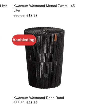
BADKAMERARTIKELEN
Liter
Kwantum Wasmand Metaal Zwart – 45
Liter
Oorspronkelijke
Huidige
€
28.52
€
17.97
prijs
prijs
was:
is:
€28.52.
€17.97.
Aanbieding!
BADKAMERARTIKELEN
Kwantum Wasmand Rope Rond
Oorspronkelijke
Huidige
€
36.80
€
25.39
prijs
prijs
was:
is: