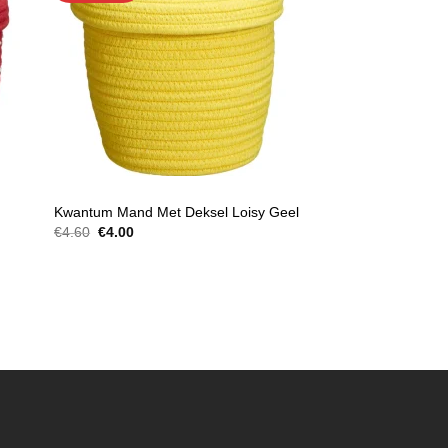
MANDEN
y
Kwantum Mand Met Deksel Loisy Geel
Oorspronkelijke
Huidige
€
4.60
€
4.00
prijs
prijs
was:
is:
€4.60.
€4.00.