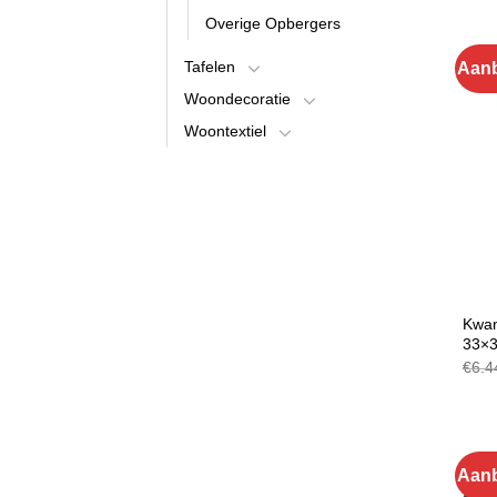
Overige Opbergers
Tafelen
Aanb
Woondecoratie
Woontextiel
MAN
Kwan
33×
€
6.4
Aanb