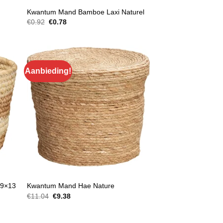
MANDEN
Kwantum Mand Bamboe Laxi Naturel
Oorspronkelijke
Huidige
€
0.92
€
0.78
prijs
prijs
was:
is:
€0.92.
€0.78.
Aanbieding!
MANDEN
19×13
Kwantum Mand Hae Nature
Oorspronkelijke
Huidige
€
11.04
€
9.38
prijs
prijs
was:
is:
€11.04.
€9.38.