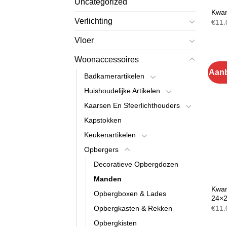
Uncategorized
MAN
Kwan
Verlichting
€
11.
Vloer
Woonaccessoires
Aanb
Badkamerartikelen
Huishoudelijke Artikelen
Kaarsen En Sfeerlichthouders
Kapstokken
Keukenartikelen
Opbergers
Decoratieve Opbergdozen
Manden
MAN
Kwan
Opbergboxen & Lades
24×
€
11.
Opbergkasten & Rekken
Opbergkisten