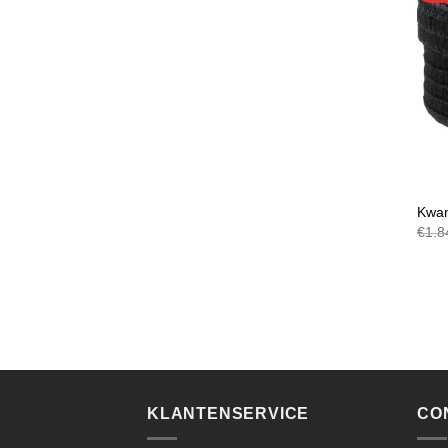
MAN
Kwan
€
1.8
KLANTENSERVICE
CO