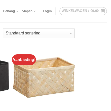
WINKELWAGEN /
€
0.00
Behang
Slapen
Login
Aanbieding!