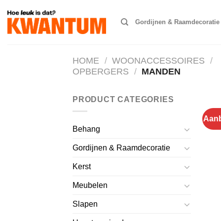
Ga
naar
Gordijnen & Raamdecoratie
inhoud
HOME
/
WOONACCESSOIRES
/
OPBERGERS
/
MANDEN
PRODUCT CATEGORIES
Aanb
Behang
Gordijnen & Raamdecoratie
Kerst
Meubelen
Slapen