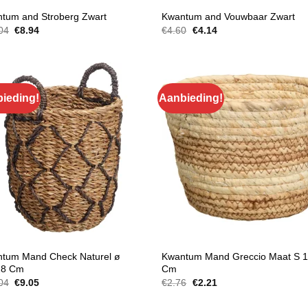
DEN
MANDEN
tum and Stroberg Zwart
Kwantum and Vouwbaar Zwart
Oorspronkelijke
Huidige
Oorspronkelijke
Huidige
04
€
8.94
€
4.60
€
4.14
prijs
prijs
prijs
prijs
was:
is:
was:
is:
€11.04.
€8.94.
€4.60.
€4.14.
ieding!
Aanbieding!
DEN
MANDEN
tum Mand Check Naturel ø
Kwantum Mand Greccio Maat S 
28 Cm
Cm
Oorspronkelijke
Huidige
Oorspronkelijke
Huidige
04
€
9.05
€
2.76
€
2.21
prijs
prijs
prijs
prijs
was:
is:
was:
is: