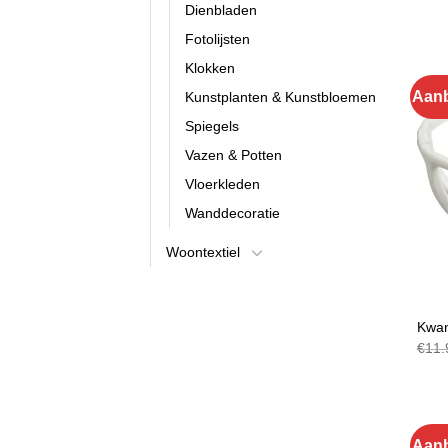
Dienbladen
Fotolijsten
Klokken
Aanb
Kunstplanten & Kunstbloemen
Spiegels
Vazen & Potten
Vloerkleden
Wanddecoratie
Woontextiel
DECO
Kwan
€
11.
Aanb