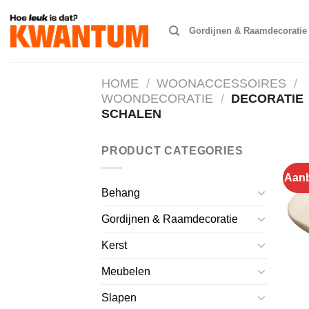
Ga
naar
Gordijnen & Raamdecoratie
inhoud
HOME
/
WOONACCESSOIRES
/
WOONDECORATIE
/
DECORATIE
SCHALEN
PRODUCT CATEGORIES
Aanb
Behang
Gordijnen & Raamdecoratie
Kerst
Meubelen
Slapen