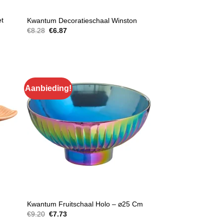
DECORATIE SCHALEN
et
Kwantum Decoratieschaal Winston
Oorspronkelijke
Huidige
€
8.28
€
6.87
prijs
prijs
was:
is:
€8.28.
€6.87.
Aanbieding!
DECORATIE SCHALEN
Kwantum Fruitschaal Holo – ⌀25 Cm
Oorspronkelijke
Huidige
€
9.20
€
7.73
prijs
prijs