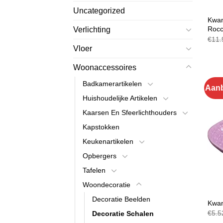
Uncategorized
DECO
Kwan
Rocc
Verlichting
€
11.
Vloer
Woonaccessoires
Badkamerartikelen
Aanb
Huishoudelijke Artikelen
Kaarsen En Sfeerlichthouders
Kapstokken
Keukenartikelen
Opbergers
Tafelen
Woondecoratie
DECO
Decoratie Beelden
Kwan
€
5.5
Decoratie Schalen