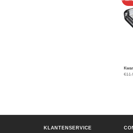
DECO
Kwan
€
11.
KLANTENSERVICE
CO