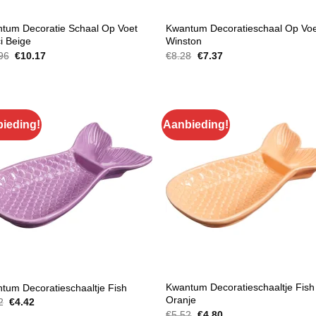
RATIE SCHALEN
DECORATIE SCHALEN
tum Decoratie Schaal Op Voet
Kwantum Decoratieschaal Op Vo
i Beige
Winston
Oorspronkelijke
Huidige
Oorspronkelijke
Huidige
96
€
10.17
€
8.28
€
7.37
prijs
prijs
prijs
prijs
was:
is:
was:
is:
€11.96.
€10.17.
€8.28.
€7.37.
ieding!
Aanbieding!
RATIE SCHALEN
DECORATIE SCHALEN
Kwantum Decoratieschaaltje Fish
tum Decoratieschaaltje Fish
Oranje
Oorspronkelijke
Huidige
2
€
4.42
prijs
prijs
Oorspronkelijke
Huidige
€
5.52
€
4.80