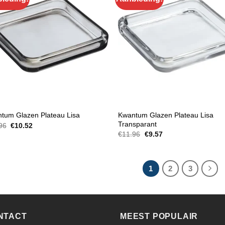
RATIE SCHALEN
DECORATIE SCHALEN
Kwantum Glazen Plateau Lisa
tum Glazen Plateau Lisa
Transparant
Oorspronkelijke
Huidige
96
€
10.52
prijs
prijs
Oorspronkelijke
Huidige
€
11.96
€
9.57
was:
is:
prijs
prijs
€11.96.
€10.52.
was:
is:
€11.96.
€9.57.
1
2
3
NTACT
MEEST POPULAIR