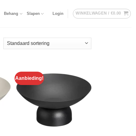
WINKELWAGEN /
€
0.00
Behang
Slapen
Login
Aanbieding!