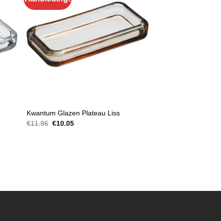
DECORATIE SCHALEN
Kwantum Glazen Plateau Liss
Oorspronkelijke
Huidige
€
11.96
€
10.05
prijs
prijs
was:
is:
€11.96.
€10.05.